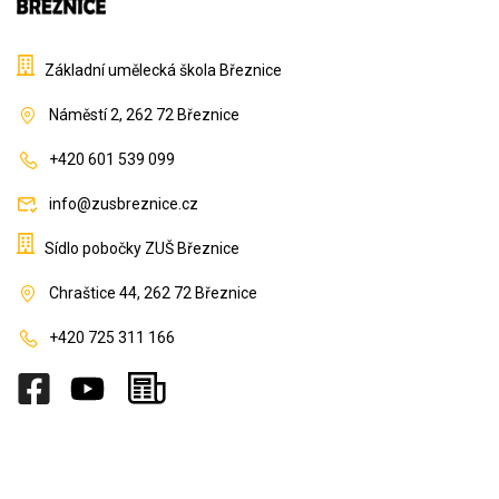
Základní umělecká škola Březnice
Náměstí 2, 262 72 Březnice
+420 601 539 099
info@zusbreznice.cz
Sídlo pobočky ZUŠ Březnice
Chraštice 44, 262 72 Březnice
+420 725 311 166