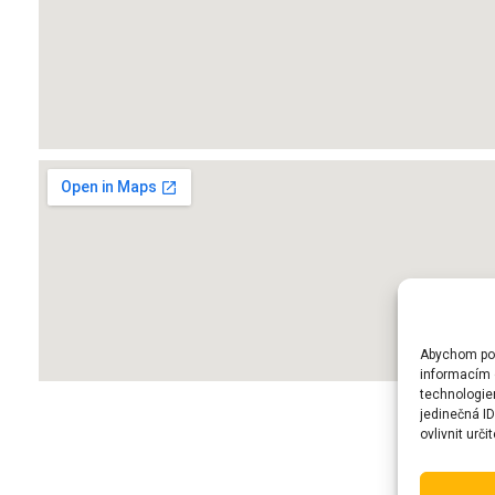
Abychom posk
informacím o
technologie
jedinečná I
ovlivnit urči