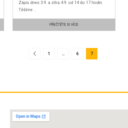
Zápis dnes 3.9. a zítra 4.9. od 14 do 17 hodin.
Těšíme …
PŘEČTĚTE SI VÍCE
1
…
6
7